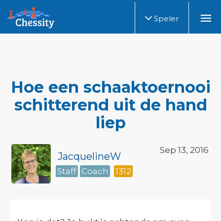
Speler
Hoe een schaaktoernooi
schitterend uit de hand
liep
Sep 13, 2016
JacquelineW
Staff
Coach
1312