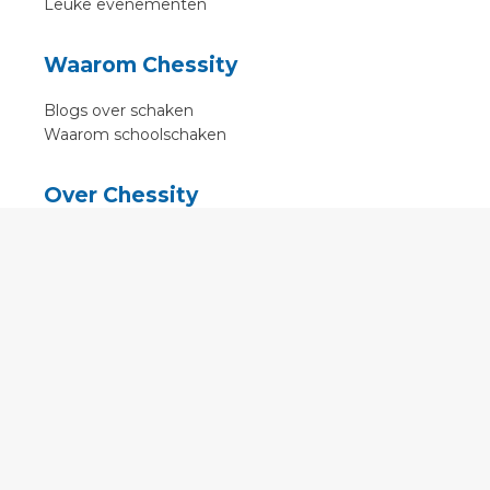
Leuke evenementen
Waarom Chessity
Blogs over schaken
Waarom schoolschaken
Over Chessity
In de media
Online schaaklessen
Kenniscentrum
Voorwaarden
Contact
Contact