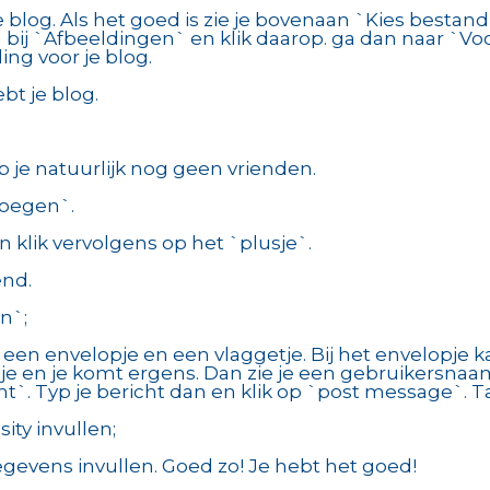
e blog. Als het goed is zie je bovenaan `Kies bestand`
 bij `Afbeeldingen` en klik daarop. ga dan naar `V
ing voor je blog.
bt je blog.
 je natuurlijk nog geen vrienden.
evoegen`.
 klik vervolgens op het `plusje`.
end.
n`;
 een envelopje en een vlaggetje. Bij het envelopje k
je en je komt ergens. Dan zie je een gebruikersnaam. 
cht`. Typ je bericht dan en klik op `post message`. 
ity invullen;
egevens invullen. Goed zo! Je hebt het goed!