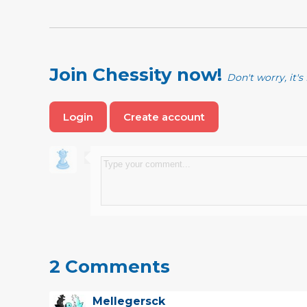
Join Chessity now!
Don't worry, it's 
Login
Create account
2 Comments
Mellegersck