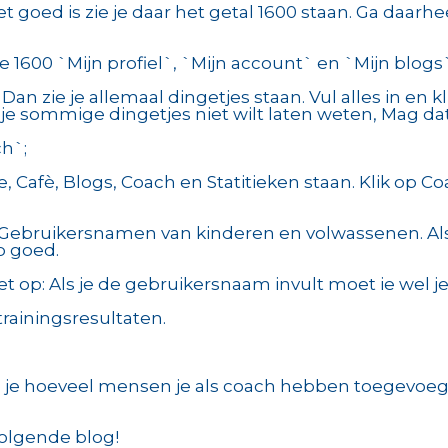
t goed is zie je daar het getal 1600 staan. Ga daarhe
die 1600 `Mijn profiel`, `Mijn account` en `Mijn blogs
 Dan zie je allemaal dingetjes staan. Vul alles in en 
Als je sommige dingetjes niet wilt laten weten, Mag d
ch`;
 Cafè, Blogs, Coach en Statitieken staan. Klik op Coa
es Gebruikersnamen van kinderen en volwassenen. A
p goed.
t op: Als je de gebruikersnaam invult moet ie wel je 
 trainingsresultaten.
ie je hoeveel mensen je als coach hebben toegevoegt
volgende blog!