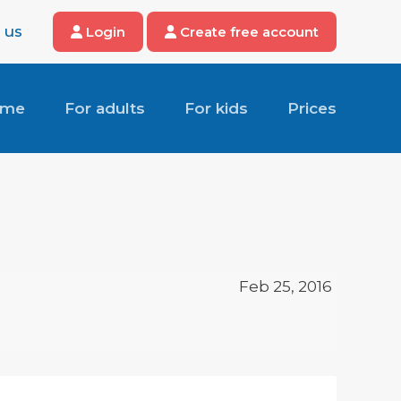
 us
Login
Create free account
ome
For adults
For kids
Prices
Feb 25, 2016