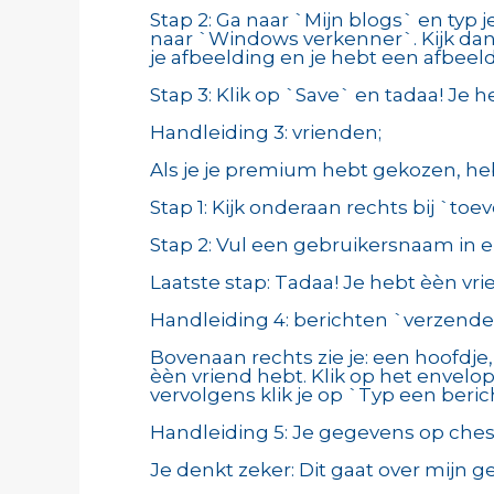
Stap 2: Ga naar `Mijn blogs` en typ j
naar `Windows verkenner`. Kijk dan
je afbeelding en je hebt een afbeeld
Stap 3: Klik op `Save` en tadaa! Je he
Handleiding 3: vrienden;
Als je je premium hebt gekozen, heb
Stap 1: Kijk onderaan rechts bij `to
Stap 2: Vul een gebruikersnaam in en
Laatste stap: Tadaa! Je hebt èèn vri
Handleiding 4: berichten `verzende
Bovenaan rechts zie je: een hoofdje,
èèn vriend hebt. Klik op het envelop
vervolgens klik je op `Typ een beri
Handleiding 5: Je gegevens op chess
Je denkt zeker: Dit gaat over mijn g