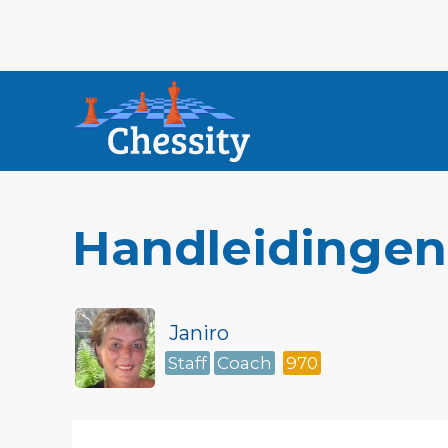
Handleidingen
Janiro
Staff
Coach
970