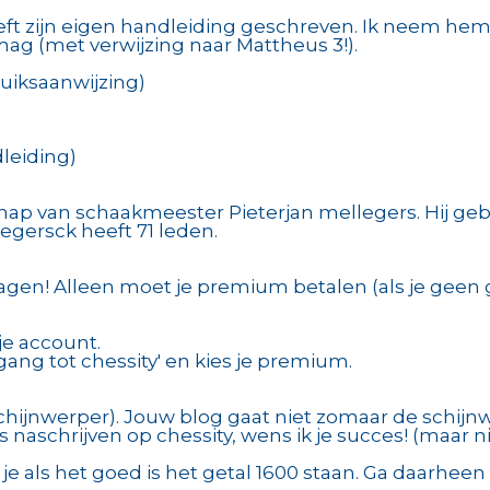
heeft zijn eigen handleiding geschreven. Ik neem h
ag (met verwijzing naar Mattheus 3!).
uiksaanwijzing)
leiding)
p van schaakmeester Pieterjan mellegers. Hij gebrui
egersck heeft 71 leden.
ragen! Alleen moet je premium betalen (als je geen
 je account.
gang tot chessity' en kies je premium.
schijnwerper). Jouw blog gaat niet zomaar de schijnw
kels naschrijven op chessity, wens ik je succes! (maar 
e je als het goed is het getal 1600 staan. Ga daarheen 