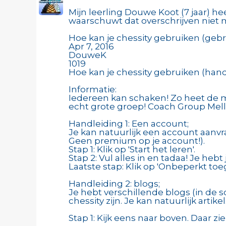
Mijn leerling Douwe Koot (7 jaar) 
waarschuwt dat overschrijven niet m
Hoe kan je chessity gebruiken (gebr
Apr 7, 2016
DouweK
1019
Hoe kan je chessity gebruiken (hand
Informatie:
Iedereen kan schaken! Zo heet de ma
echt grote groep! Coach Group Mell
Handleiding 1: Een account;
Je kan natuurlijk een account aanv
Geen premium op je account!).
Stap 1: Klik op 'Start het leren'.
Stap 2: Vul alles in en tadaa! Je hebt
Laatste stap: Klik op 'Onbeperkt toe
Handleiding 2: blogs;
Je hebt verschillende blogs (in de 
chessity zijn. Je kan natuurlijk arti
Stap 1: Kijk eens naar boven. Daar zi