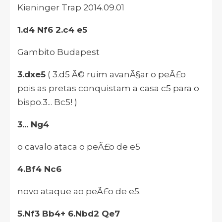
Kieninger Trap 2014.09.01
1.d4 Nf6 2.c4 e5
Gambito Budapest
3.dxe5
( 3.d5 Ã© ruim avanÃ§ar o peÃ£o
pois as pretas conquistam a casa c5 para o
bispo.3... Bc5! )
3... Ng4
o cavalo ataca o peÃ£o de e5
4.Bf4 Nc6
novo ataque ao peÃ£o de e5.
5.Nf3 Bb4+ 6.Nbd2 Qe7