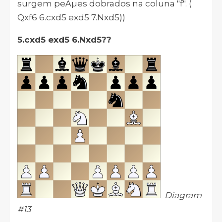
surgem peÃµes dobrados na coluna "f". (
Qxf6 6.cxd5 exd5 7.Nxd5))
5.cxd5 exd5 6.Nxd5??
Diagram
#13