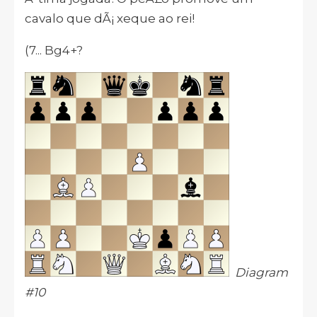
cavalo que dÃ¡ xeque ao rei!
(7... Bg4+?
Diagram
#10