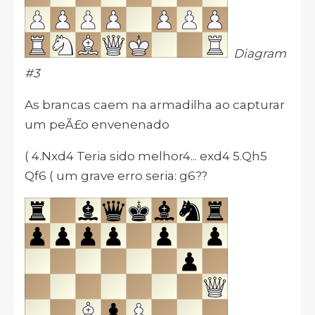
Diagram
#3
As brancas caem na armadilha ao capturar
um peÃ£o envenenado
( 4.Nxd4 Teria sido melhor4... exd4 5.Qh5
Qf6 ( um grave erro seria: g6??