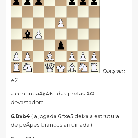
Diagram
#7
a continuaÃ§Ã£o das pretas Ã©
devastadora.
6.Bxb4
( a jogada 6.fxe3 deixa a estrutura
de peÃµes brancos arruinada.)