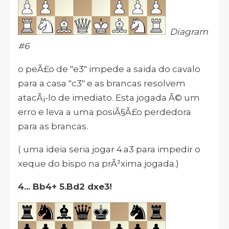
Diagram
#6
o peÃ£o de "e3" impede a saida do cavalo
para a casa "c3" e as brancas resolvem
atacÃ¡-lo de imediato. Esta jogada Ã© um
erro e leva a uma posiÃ§Ã£o perdedora
para as brancas.
( uma ideia seria jogar 4.a3 para impedir o
xeque do bispo na prÃ³xima jogada.)
4... Bb4+ 5.Bd2 dxe3!