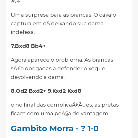
#14
Uma surpresa para as brancas. O cavalo
captura em d5 deixando sua dama
indefesa.
7.Bxd8 Bb4+
Agora aparece o problema. As brancas
sÃ£o obrigadas a defender o xeque
devolvendo a dama...
8.Qd2 Bxd2+ 9.Kxd2 Kxd8
e no final das complicaÃ§Ãµes, as pretas
ficam com uma peÃ§a de vantagem!
Gambito Morra - ? 1-0