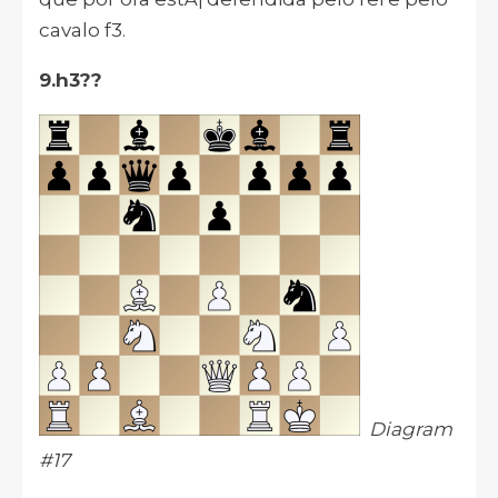
cavalo f3.
9.h3??
Diagram
#17