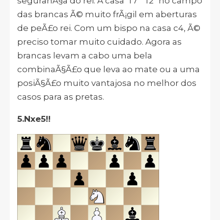
seguranÃ§a do rei. A casa "f7" "f2" no campo
das brancas Ã© muito frÃ¡gil em aberturas
de peÃ£o rei. Com um bispo na casa c4, Ã©
preciso tomar muito cuidado. Agora as
brancas levam a cabo uma bela
combinaÃ§Ã£o que leva ao mate ou a uma
posiÃ§Ã£o muito vantajosa no melhor dos
casos para as pretas.
5.Nxe5!!