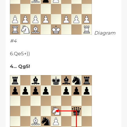
Diagram
#4
6.Qe5+))
4... Qg5!