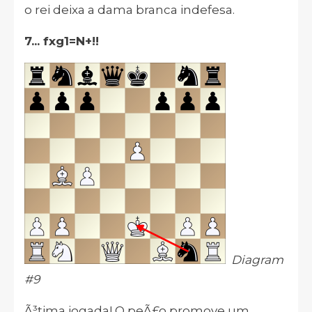
o rei deixa a dama branca indefesa.
7... fxg1=N+!!
Diagram
#9
Ã³tima jogada! O peÃ£o promove um