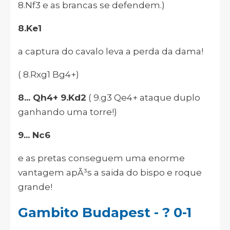
8.Nf3 e as brancas se defendem.)
8.Ke1
a captura do cavalo leva a perda da dama!
( 8.Rxg1 Bg4+)
8... Qh4+ 9.Kd2
( 9.g3 Qe4+ ataque duplo
ganhando uma torre!)
9... Nc6
e as pretas conseguem uma enorme
vantagem apÃ³s a saida do bispo e roque
grande!
Gambito Budapest - ? 0-1