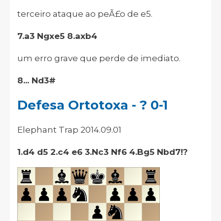
terceiro ataque ao peÃ£o de e5.
7.a3 Ngxe5 8.axb4
um erro grave que perde de imediato.
8... Nd3#
Defesa Ortotoxa - ? 0-1
Elephant Trap 2014.09.01
1.d4 d5 2.c4 e6 3.Nc3 Nf6 4.Bg5 Nbd7!?