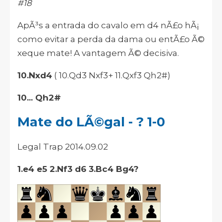
#18
ApÃ³s a entrada do cavalo em d4 nÃ£o hÃ¡
como evitar a perda da dama ou entÃ£o Ã©
xeque mate! A vantagem Ã© decisiva.
10.Nxd4
( 10.Qd3 Nxf3+ 11.Qxf3 Qh2#)
10... Qh2#
Mate do LÃ©gal - ? 1-0
Legal Trap 2014.09.02
1.e4 e5 2.Nf3 d6 3.Bc4 Bg4?