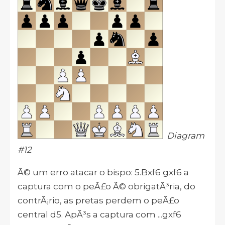
Diagram
#12
Ã© um erro atacar o bispo: 5.Bxf6 gxf6 a
captura com o peÃ£o Ã© obrigatÃ³ria, do
contrÃ¡rio, as pretas perdem o peÃ£o
central d5. ApÃ³s a captura com ...gxf6