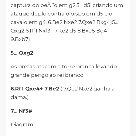
captura do peÃ£o em g2.5... d5! criando um
ataque duplo contra o bispo em d5 e o
cavalo em g4. 6.Be2 Nxe2 7.Qxe2 Bxg4)5...
Qxg2 6.Rf1 Nxf3+ 7.Ke2 d5 8.Bxd5 Bg4
9.Bxb7)
5... Qxg2
As pretas atacam a torre branca levando
grande perigo ao rei branco.
6.Rf1 Qxe4+ 7.Be2
( 7.Qe2 Nxe2 ganha a
dama.)
7... Nf3#
Diagram