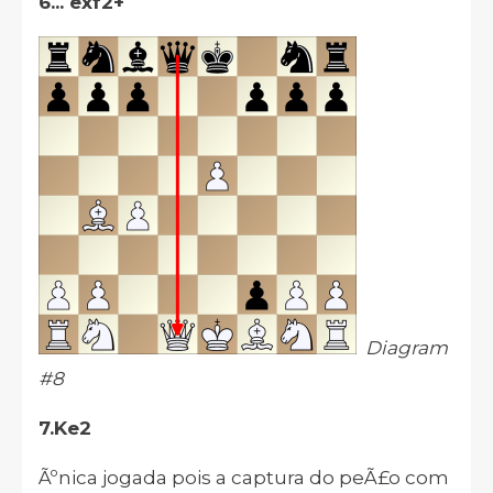
6... exf2+
Diagram
#8
7.Ke2
Ãºnica jogada pois a captura do peÃ£o com