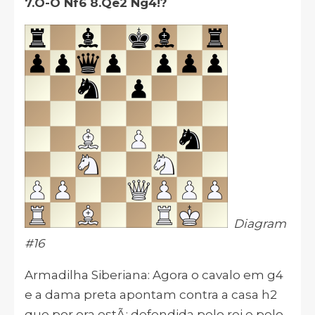
7.O-O Nf6 8.Qe2 Ng4!?
Diagram
#16
Armadilha Siberiana: Agora o cavalo em g4
e a dama preta apontam contra a casa h2
que por ora estÃ¡ defendida pelo rei e pelo