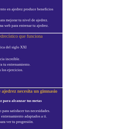
ento en ajedrez produce beneficios
ra mejorar tu nivel de ajedrez.
ma web para entrenar tu ajedrez.
drecístico que funciona
ica del siglo XXI
cia increíble.
ra tu entrenamiento.
 los ejercicios.
 ajedrez necesita un gimnasio
ez para alcanzar tus metas
 para satisfacer tus necesidades.
 entrenamiento adaptados a ti.
para ver tu progresión.