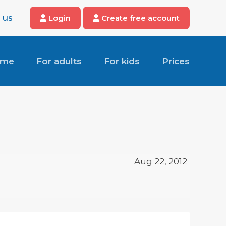
 us
Login
Create free account
ome
For adults
For kids
Prices
Aug 22, 2012