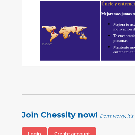
Únete y entrene
Mejoremos juntos tu
Mejora tu act
motivación d
Te encantarán
personas.
World
Mantente mot
entrenamient
Join Chessity now!
Don't worry, it's 
Login
Create account