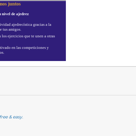
mos juntos
 nivel de ajedrez
ividad ajedrecística gracias a la
e tus amigos.
 los ejercicios que te unen a otras
ivado en las competiciones y
os.
free & easy.