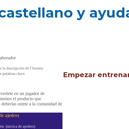
 castellano y ayud
laborador
e la descripción de Chessity
Empezar entrena
e palabras clave
nvertirte en un jugador de
tenemos el producto que
s deberías unirte a la comunidad de
de ajedrez
ón (táctica de ajedrez)