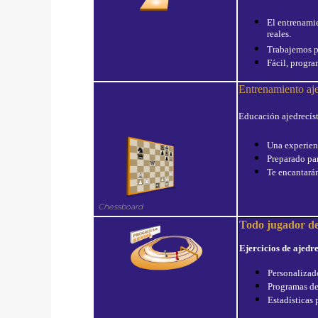
El entrenami
reales.
Trabajemos pa
Fácil, progra
Entrenamiento aje
Educación ajedrecíst
Una experien
Preparado pa
Te encantarán
Chessboard
Todo jugador de
Ejercicios de ajedr
Personalizado
Programas de
Estadísticas 