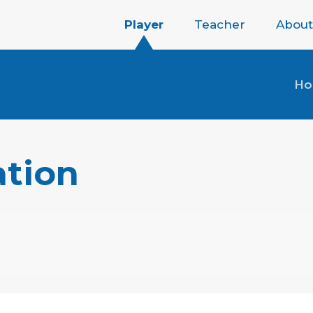
Player
Teacher
About
H
ation