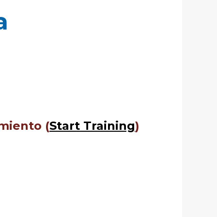
a
miento (
Start Training
)