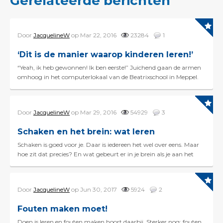
Gerelateerde berichten
Door
JacquelineW
op Mar 22, 2016
23284
1
‘Dit is de manier waarop kinderen leren!’
“Yeah, ik heb gewonnen! Ik ben eerste!” Juichend gaan de armen
omhoog in het computerlokaal van de Beatrixschool in Meppel.
Op het beeldscherm zoeft een blauw...
Door
JacquelineW
op Mar 29, 2016
54929
3
Schaken en het brein: wat leren
Schaken is goed voor je. Daar is iedereen het wel over eens. Maar
hoe zit dat precies? En wat gebeurt er in je brein als je aan het
schaken bent? Deze en andere vragen we...
Door
JacquelineW
op Jun 30, 2017
5924
2
Fouten maken moet!
Doen is leren en fouten maken hoort daarbij. Sterker nog: fouten