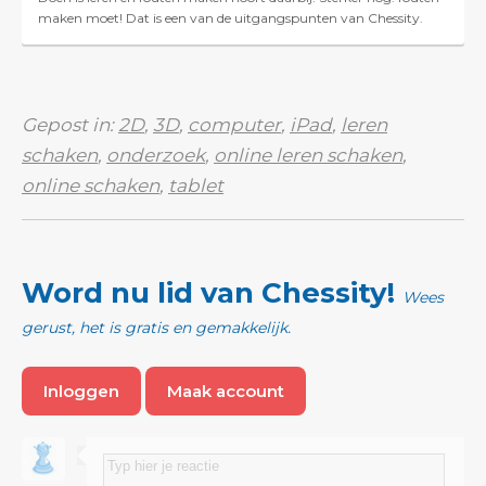
maken moet! Dat is een van de uitgangspunten van Chessity.
Want productive failure, leren van je eig...
Gepost in:
2D
,
3D
,
computer
,
iPad
,
leren
schaken
,
onderzoek
,
online leren schaken
,
online schaken
,
tablet
Word nu lid van Chessity!
Wees
gerust, het is gratis en gemakkelijk.
Inloggen
Maak account