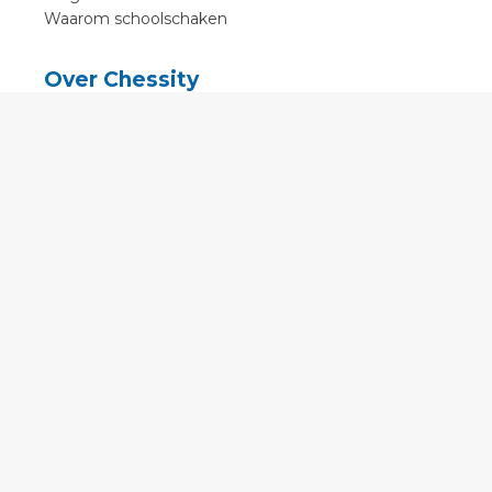
Waarom schoolschaken
Over Chessity
In de media
Online schaaklessen
Kenniscentrum
Voorwaarden
Contact
Contact
English
•
Nederlands
•
Deutsch
•
Français
•
Svenska
•
Espagnol
•
Czech
© 2011 - 2026 Chessity B.V.
•
Privacy
•
Imprint