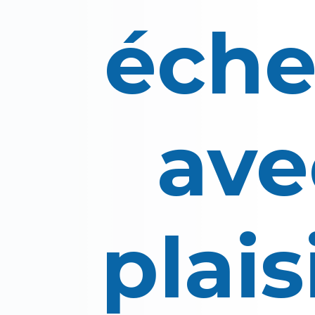
éche
ave
plaisir